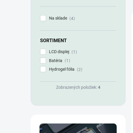
n
e
l
Na sklade
4
SORTIMENT
LCD displej
1
Batéria
1
Hydrogel fólia
2
Zobrazených položiek:
4