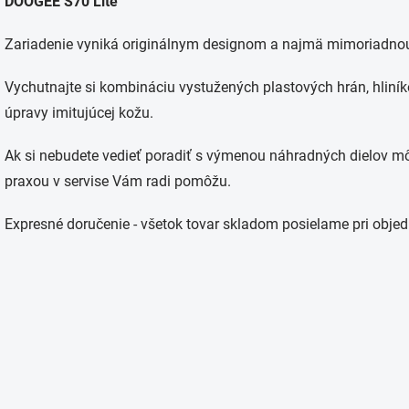
DOOGEE S70 Lite
l
á
d
Zariadenie vyniká originálnym designom a najmä mimoriadno
a
c
Vychutnajte si kombináciu vystužených plastových hrán, hliník
i
e
úpravy imitujúcej kožu.
p
r
Ak si nebudete vedieť poradiť s výmenou náhradných dielov mô
v
k
praxou v servise Vám radi pomôžu.
y
v
Expresné doručenie - všetok tovar skladom posielame pri objed
ý
p
i
s
u