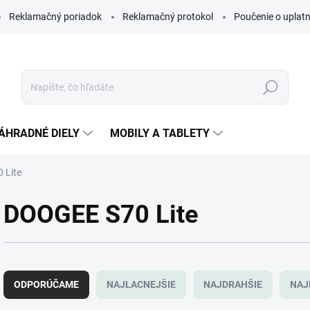
Reklamačný poriadok
Reklamačný protokol
Poučenie o uplatn
Hľadať
ÁHRADNÉ DIELY
MOBILY A TABLETY
 Lite
DOOGEE S70 Lite
R
a
ODPORÚČAME
NAJLACNEJŠIE
NAJDRAHŠIE
NAJ
d
e