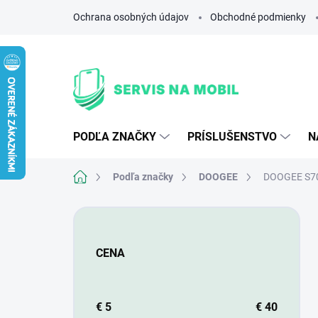
Prejsť
Ochrana osobných údajov
Obchodné podmienky
na
obsah
PODĽA ZNAČKY
PRÍSLUŠENSTVO
N
Domov
Podľa značky
DOOGEE
DOOGEE S70
B
o
č
CENA
n
ý
p
a
€
5
€
40