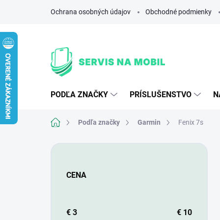
Prejsť
Ochrana osobných údajov
Obchodné podmienky
na
obsah
PODĽA ZNAČKY
PRÍSLUŠENSTVO
N
Domov
Podľa značky
Garmin
Fenix 7s
B
o
č
CENA
n
ý
p
a
€
3
€
10