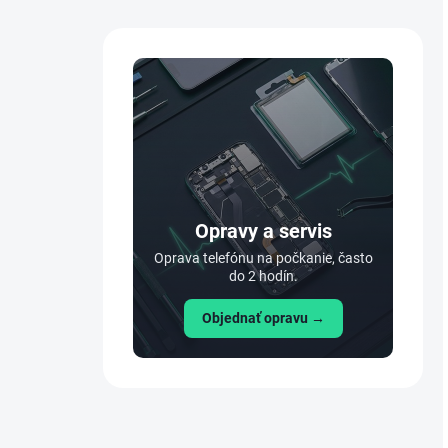
Opravy a servis
Oprava telefónu na počkanie, často
do 2 hodín.
Objednať opravu →