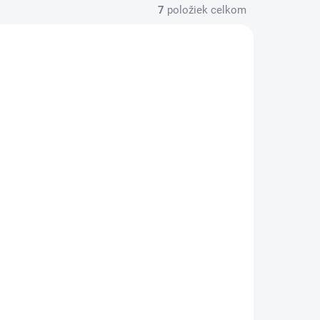
7
položiek celkom
KLADOM
SKLADOM
(1 KS)
ranná
3D Ochranné tvrdené
sklo Garmin Fenix 7s
ieru -
čierna farba
ógia
€4,06
Do košíka