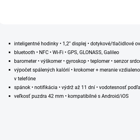
O
v
inteligentné hodinky • 1,2" displej • dotykové/tlačidlové o
l
á
bluetooth • NFC • Wi-Fi • GPS, GLONASS, Galileo
d
barometer • výškomer • gyroskop • teplomer • senzor srdc
a
c
výpočet spálených kalórií • krokomer + meranie vzdialeno
i
v telefóne
e
p
spánok • notifikácia • výdrž až 11 dní • vodotesnosť pod
r
veľkosť puzdra 42 mm • kompatibilné s Android/iOS
v
k
y
v
ý
p
i
s