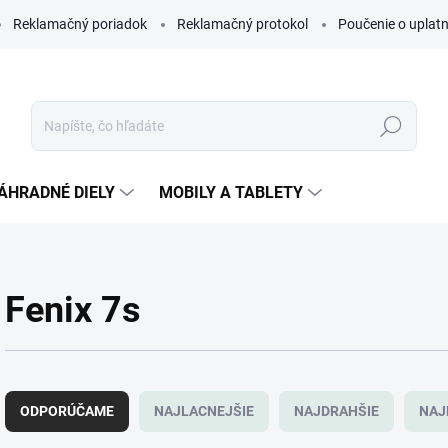
Reklamačný poriadok
Reklamačný protokol
Poučenie o uplatn
Hľadať
ÁHRADNÉ DIELY
MOBILY A TABLETY
Fenix 7s
R
a
ODPORÚČAME
NAJLACNEJŠIE
NAJDRAHŠIE
NAJ
d
e