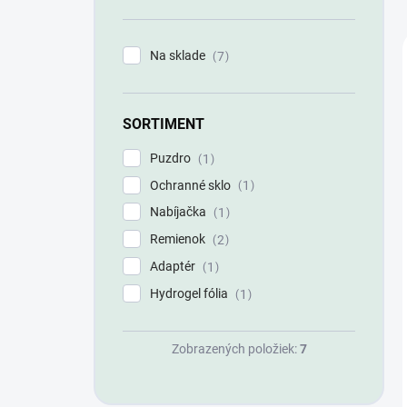
n
e
l
Na sklade
7
SORTIMENT
Puzdro
1
Ochranné sklo
1
Nabíjačka
1
Remienok
2
Adaptér
1
Hydrogel fólia
1
Zobrazených položiek:
7