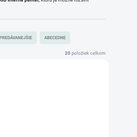
PREDÁVANEJŠIE
ABECEDNE
20
položiek celkom
KLADOM
SKLADOM
(1 KS)
(1 KS)