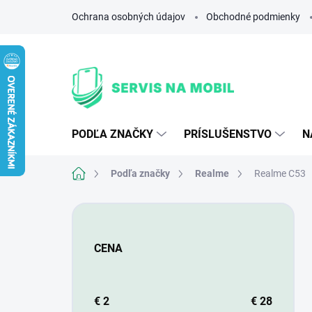
Prejsť
Ochrana osobných údajov
Obchodné podmienky
na
obsah
PODĽA ZNAČKY
PRÍSLUŠENSTVO
N
Domov
Podľa značky
Realme
Realme C53
B
o
č
CENA
n
ý
p
a
€
2
€
28