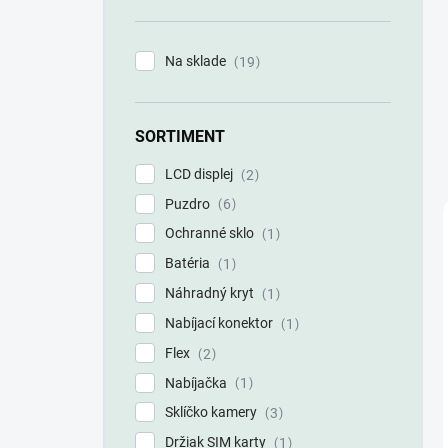
n
e
l
Na sklade
19
SORTIMENT
LCD displej
2
Puzdro
6
Ochranné sklo
1
Batéria
1
Náhradný kryt
1
Nabíjací konektor
1
Flex
2
Nabíjačka
1
Sklíčko kamery
3
Držiak SIM karty
1