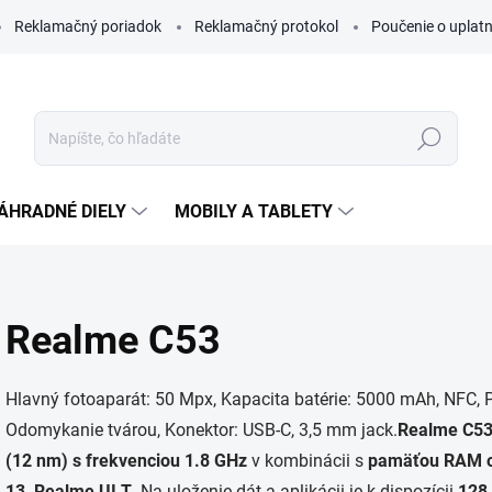
Reklamačný poriadok
Reklamačný protokol
Poučenie o uplatn
Hľadať
ÁHRADNÉ DIELY
MOBILY A TABLETY
Realme C53
Hlavný fotoaparát: 50 Mpx, Kapacita batérie: 5000 mAh, NFC,
Odomykanie tvárou, Konektor: USB-C, 3,5 mm jack.
Realme C5
(12 nm) s frekvenciou 1.8 GHz
v kombinácii s
pamäťou RAM o
13, Realme UI T
. Na uloženie dát a aplikácii je k dispozícii
128