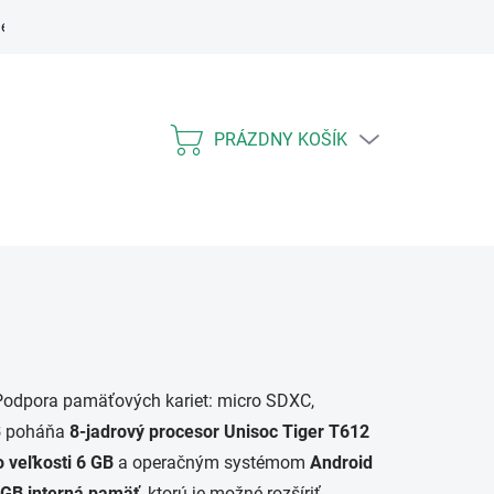
ení práva spotrebiteľa na odstúpenie
Vrátenie tovaru a odstúpenie 
PRÁZDNY KOŠÍK
NÁKUPNÝ
KOŠÍK
 Podpora pamäťových kariet: micro SDXC,
3
poháňa
8-jadrový procesor Unisoc Tiger T612
 veľkosti 6 GB
a operačným systémom
Android
 GB interná pamäť
, ktorú je možné rozšíriť