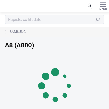
Prejsť
na
obsah
Hľadať
SAMSUNG
A8 (A800)