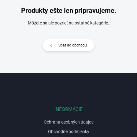
Produkty ešte len pripravujeme.
Môžete sa ale pozrieť na ostatné kategórie.
Späť do obchodu
Z
á
p
ä
t
i
INFORMÁCIE
e
Ochrana osobných údajov
Obchodné podmienky