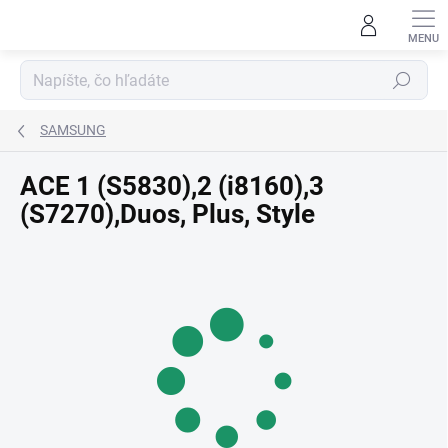
Prejsť
na
obsah
Hľadať
SAMSUNG
ACE 1 (S5830),2 (i8160),3
(S7270),Duos, Plus, Style