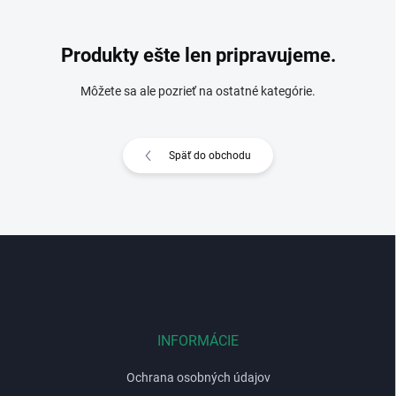
Produkty ešte len pripravujeme.
Môžete sa ale pozrieť na ostatné kategórie.
Späť do obchodu
Z
á
p
ä
t
i
INFORMÁCIE
e
Ochrana osobných údajov