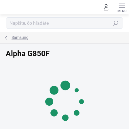
Prejsť
na
obsah
Hľadať
Samsung
Alpha G850F