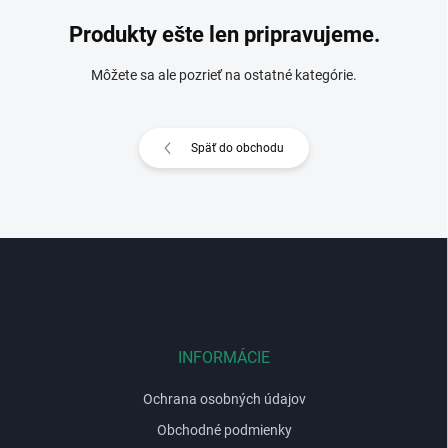
Produkty ešte len pripravujeme.
Môžete sa ale pozrieť na ostatné kategórie.
Späť do obchodu
Z
á
p
ä
t
i
INFORMÁCIE
e
Ochrana osobných údajov
Obchodné podmienky