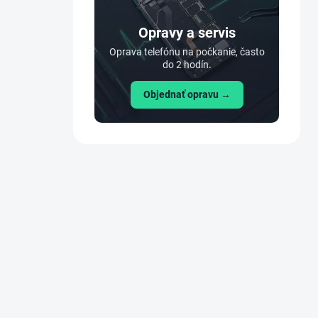
n
e
Opravy a servis
l
Oprava telefónu na počkanie, často
do 2 hodín.
Objednať opravu →