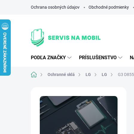
Prejsť
Ochrana osobných údajov
Obchodné podmienky
na
obsah
PODĽA ZNAČKY
PRÍSLUŠENSTVO
N
Domov
Ochranné sklá
LG
LG
G3 D855
B
o
č
n
ý
p
a