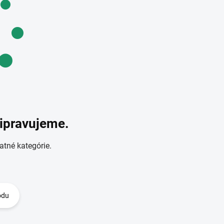
ripravujeme.
atné kategórie.
odu