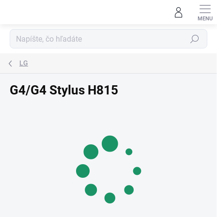
Prejsť
na
obsah
Hľadať
LG
G4/G4 Stylus H815