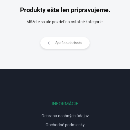
Produkty ešte len pripravujeme.
Môžete sa ale pozrieť na ostatné kategórie.
Späť do obchodu
Z
á
p
ä
t
i
INFORMÁCIE
e
Ochrana osobných údajov
Obchodné podmienky