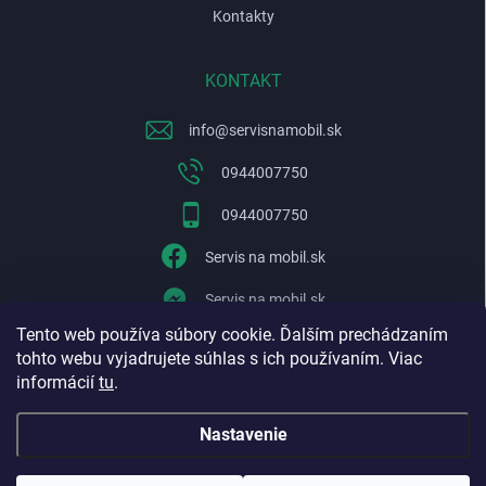
Kontakty
KONTAKT
info
@
servisnamobil.sk
0944007750
0944007750
Servis na mobil.sk
Servis na mobil.sk
Tento web používa súbory cookie. Ďalším prechádzaním
WhatsApp
tohto webu vyjadrujete súhlas s ich používaním. Viac
informácií
tu
.
Nastavenie
Copyright 2026
Servisnamobil.sk
. Všetky práva vyhradené.
Upraviť
nastavenie cookies