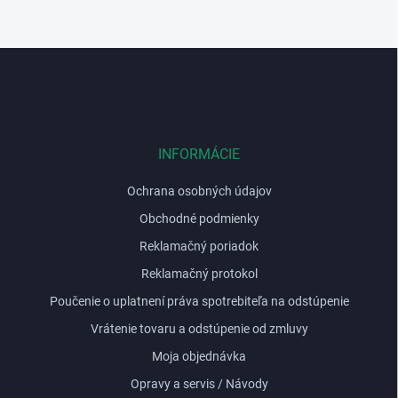
Z
á
p
ä
t
i
INFORMÁCIE
e
Ochrana osobných údajov
Obchodné podmienky
Reklamačný poriadok
Reklamačný protokol
Poučenie o uplatnení práva spotrebiteľa na odstúpenie
Vrátenie tovaru a odstúpenie od zmluvy
Moja objednávka
Opravy a servis / Návody