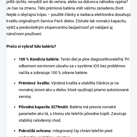
príliš rýchlo, nevydrží ani do večera, alebo sa dokonca náhodne vypína?
Je čas na zmenu. Táto prémiová batéria vráti vášmu zariadeniu život.
Nejde o obyčajnú kópiu – použité články a riadiaca elektronika dosahujú
kvalitu originálnych Service Pack dielov. Získate tak rovnakú kapacitu,
výdrž a predovšetkým stopercentnú bezpečnosť pri nabíjaní aj
náročnom používaní.
Prečo si vybrať túto batériu?
100 % Kondícia batérie:
Tento diel je plne diagnostikovateľný. Pri
odbornom servisnom zásahu sa v systéme iOS bez problémov
načíta a zobrazuje 100 % zdravie batérie.
Prémiová kvalita:
Výrobná kvalita a stabilita článkov je na
rovnakej úrovni ako u dielov, ktoré využívajú priamo autorizované
servisy.
Pôvodná kapacita 3279mAh:
Batéria má presne rovnaké
parametre ako tá, s ktorou ste telefón pôvodne kúpili. Zaručuje
stabilný celodenný chod.
Pokročilá ochrana:
Integrovaný čip chráni telefón pred