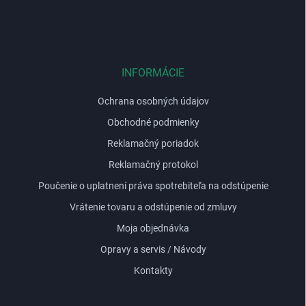
á
p
ä
t
i
INFORMÁCIE
e
Ochrana osobných údajov
Obchodné podmienky
Reklamačný poriadok
Reklamačný protokol
Poučenie o uplatnení práva spotrebiteľa na odstúpenie
Vrátenie tovaru a odstúpenie od zmluvy
Moja objednávka
Opravy a servis / Návody
Kontakty