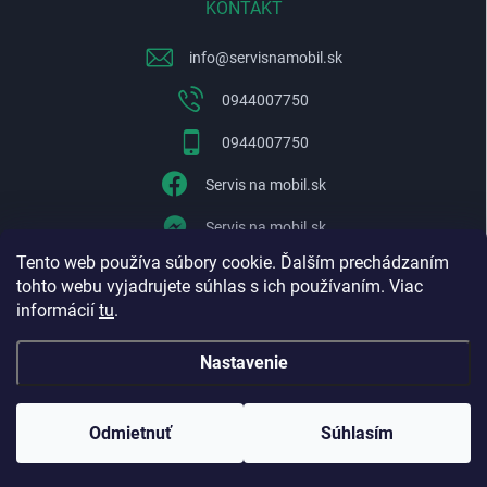
KONTAKT
info
@
servisnamobil.sk
0944007750
0944007750
Servis na mobil.sk
Servis na mobil.sk
Tento web používa súbory cookie. Ďalším prechádzaním
WhatsApp
tohto webu vyjadrujete súhlas s ich používaním. Viac
informácií
tu
.
Nastavenie
Copyright 2026
Servisnamobil.sk
. Všetky práva vyhradené.
Upraviť
nastavenie cookies
Odmietnuť
Súhlasím
Vytvoril Shoptet