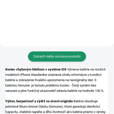
Apple iPhone 14 / model: A2882
Apple iPhone 14 / model: A2882
Poškodili ste si displej na iPhone
Rozbitý displej na vašom iPhone
14 a hľadáte...
14 nemusí...
Zobraziť všetky súvisiace produkty
Koniec chybovým hláškam v systéme iOS
Výmena batérie na novších
modeloch iPhone štandardne znamená stratu informácie o kondícii
batérie a zobrazenie trvalého upozornenia na neoriginálny diel. S
batériou Genuine je tomuto problému koniec. Čistý systém bez
varovaní a plne funkčný ukazovateľ zdravia batérie na hodnote 100 %.
Výkon, bezpečnosť a výdrž na úrovni originálu
Batéria obsahuje
prémiové lítium-iónové články (Genuine), ktoré garantujú identickú
kapacitu, stabilné napätie a dlhú životnosť ako batéria priamo z výroby.