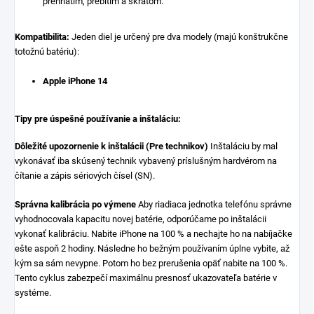
prehriatím, prebitím a skratom.
Kompatibilita:
Jeden diel je určený pre dva modely (majú konštrukčne
totožnú batériu):
Apple iPhone 14
Tipy pre úspešné používanie a inštaláciu:
Dôležité upozornenie k inštalácii (Pre technikov)
Inštaláciu by mal
vykonávať iba skúsený technik vybavený príslušným hardvérom na
čítanie a zápis sériových čísel (SN).
Správna kalibrácia po výmene
Aby riadiaca jednotka telefónu správne
vyhodnocovala kapacitu novej batérie, odporúčame po inštalácii
vykonať kalibráciu. Nabite iPhone na 100 % a nechajte ho na nabíjačke
ešte aspoň 2 hodiny. Následne ho bežným používaním úplne vybite, až
kým sa sám nevypne. Potom ho bez prerušenia opäť nabite na 100 %.
Tento cyklus zabezpečí maximálnu presnosť ukazovateľa batérie v
systéme.