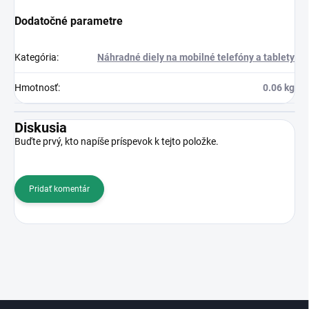
Dodatočné parametre
Kategória
:
Náhradné diely na mobilné telefóny a tablety
Hmotnosť
:
0.06 kg
Diskusia
Buďte prvý, kto napíše príspevok k tejto položke.
Pridať komentár
Z