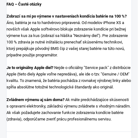
FAQ – Časté otázky
Zobrazí sa mi po výmene v nastaveniach kondícia batérie na 100 %?
Áno, batéria je na to hardvérovo pripravená. Od modelov iPhone XS a
novších však Apple softvérovo blokuje zobrazenie kondície pri bežnej
výmene kus za kus (zobrazí sa hláška "Neznámy diel"). Pre zobrazenie
100 % zdravia je nutné inštaláciu prenechať skúsenému technikovi,
ktorý prepájkuje pôvodný BMS čip z vašej starej batérie na túto novú,
prípadne použije programátor.
Je to originálny Apple diel?
Nejde o oficiálny "Service pack" z distribúcie
Apple (tieto diely Apple voľne nepredáva), ale ide o tzv. "Genuine / OEM"
kvalitu. To znamená, že batéria pochádza z rovnakej výrobnej linky alebo
spĺňa absolútne totožné technologické štandardy ako originál.
Zvládnem výmenu aj sám doma?
Ak máte predchádzajúce skúsenosti
s opravami elektroniky, základnú výmenu zvládnete s vhodným náradím.
Ak však požadujete zachovanie funkcie zobrazenia kondície batérie
(zdravia), odporúčame zveriť prácu profesionálnemu servisu.