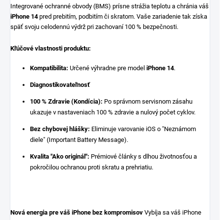
Integrované ochranné obvody (BMS) prísne strážia teplotu a chránia váš
iPhone 14
pred prebitím, podbitím či skratom. Vaše zariadenie tak získa
späť svoju celodennú výdrž pri zachovaní 100 % bezpečnosti.
Kľúčové vlastnosti produktu:
Kompatibilita:
Určené výhradne pre model
iPhone 14
.
Diagnostikovateľnosť
100 % Zdravie (Kondícia):
Po správnom servisnom zásahu
ukazuje v nastaveniach 100 % zdravie a nulový počet cyklov.
Bez chybovej hlášky:
Eliminuje varovanie iOS o "Neznámom
diele" (Important Battery Message).
Kvalita "Ako originál":
Prémiové články s dlhou životnosťou a
pokročilou ochranou proti skratu a prehriatiu.
Nová energia pre váš iPhone bez kompromisov
Vybíja sa váš iPhone