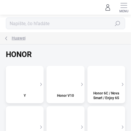
Prejsť
na
obsah
Hľadať
Huawei
HONOR
Honor 6C / Nova
Y
Honor V10
Smart / Enjoy 6S