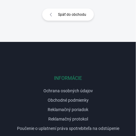
Späť do obchodu
Z
á
p
ä
t
i
INFORMÁCIE
e
Ochrana osobných údajov
Obchodné podmienky
Reklamačný poriadok
Reklamačný protokol
Poučenie o uplatnení práva spotrebiteľa na odstúpenie