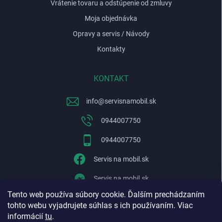
Vrátenie tovaru a odstúpenie od zmluvy
Moja objednávka
Opravy a servis / Návody
Kontakty
KONTAKT
info
@
servisnamobil.sk
0944007750
0944007750
Servis na mobil.sk
Servis na mobil.sk
Tento web používa súbory cookie. Ďalším prechádzaním
WhatsApp
tohto webu vyjadrujete súhlas s ich používaním. Viac
informácií
tu
.