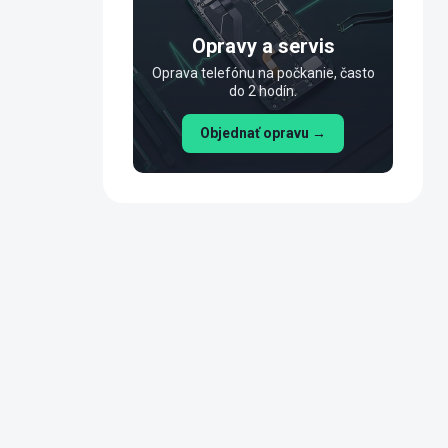
n
e
Opravy a servis
l
Oprava telefónu na počkanie, často
do 2 hodín.
Objednať opravu →