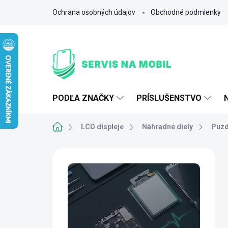
Prejsť
Ochrana osobných údajov
Obchodné podmienky
na
obsah
PODĽA ZNAČKY
PRÍSLUŠENSTVO
Domov
LCD displeje
Náhradné diely
Puzd
B
o
č
n
ý
p
a