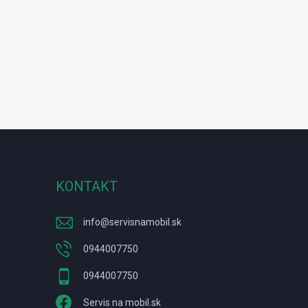
KONTAKT
info
@
servisnamobil.sk
0944007750
0944007750
Servis na mobil.sk