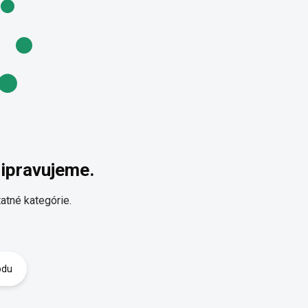
ripravujeme.
atné kategórie.
odu