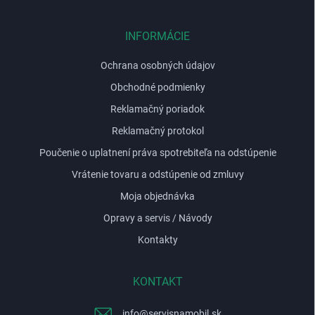
ä
t
i
INFORMÁCIE
e
Ochrana osobných údajov
Obchodné podmienky
Reklamačný poriadok
Reklamačný protokol
Poučenie o uplatnení práva spotrebiteľa na odstúpenie
Vrátenie tovaru a odstúpenie od zmluvy
Moja objednávka
Opravy a servis / Návody
Kontakty
KONTAKT
info
@
servisnamobil.sk