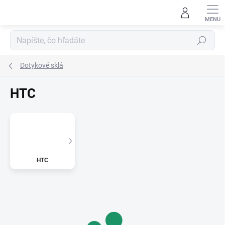
Prejsť
na
obsah
Hľadať
Dotykové sklá
HTC
HTC