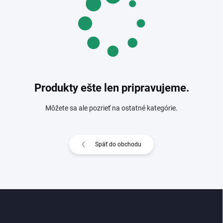
Produkty ešte len pripravujeme.
Môžete sa ale pozrieť na ostatné kategórie.
Späť do obchodu
Z
á
p