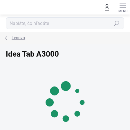
Prejsť
na
obsah
Hľadať
Lenovo
Idea Tab A3000