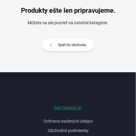
Produkty ešte len pripravujeme.
Môžete sa ale pozrieť na ostatné kategórie.
Späť do obchodu
Z
á
p
ä
t
i
INFORMÁCIE
e
Ochrana osobných údajov
Obchodné podmienky