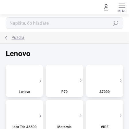
Prejsť
na
obsah
Hľadať
Puzdrá
Lenovo
Lenovo
P70
A7000
Idea Tab A5500
Motorola
VIBE