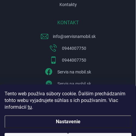
Kontakty
KONTAKT
info
@
servisnamobil.sk
0944007750
0944007750
Servis na mobil.sk
Servis na mobil.sk
Tento web používa súbory cookie. Ďalším prechádzaním
WhatsApp
tohto webu vyjadrujete súhlas s ich používaním. Viac
informácií
tu
.
Nastavenie
Copyright 2026
Servisnamobil.sk
. Všetky práva vyhradené.
Upraviť
nastavenie cookies