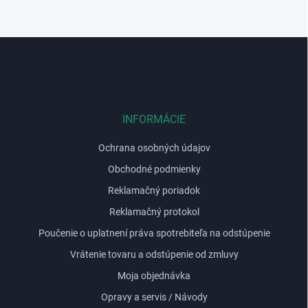
Z
á
p
ä
t
i
INFORMÁCIE
e
Ochrana osobných údajov
Obchodné podmienky
Reklamačný poriadok
Reklamačný protokol
Poučenie o uplatnení práva spotrebiteľa na odstúpenie
Vrátenie tovaru a odstúpenie od zmluvy
Moja objednávka
Opravy a servis / Návody