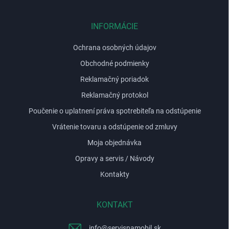
ä
t
i
INFORMÁCIE
e
Ochrana osobných údajov
Obchodné podmienky
Reklamačný poriadok
Reklamačný protokol
Poučenie o uplatnení práva spotrebiteľa na odstúpenie
Vrátenie tovaru a odstúpenie od zmluvy
Moja objednávka
Opravy a servis / Návody
Kontakty
KONTAKT
info
@
servisnamobil.sk