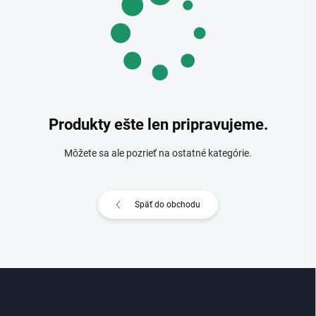
Produkty ešte len pripravujeme.
Môžete sa ale pozrieť na ostatné kategórie.
Späť do obchodu
Z
á
p