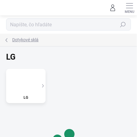
Prejsť
na
obsah
Hľadať
Dotykové sklá
LG
LG