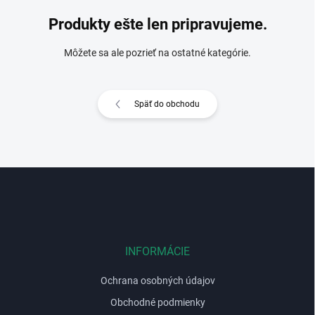
Produkty ešte len pripravujeme.
Môžete sa ale pozrieť na ostatné kategórie.
Späť do obchodu
Z
á
p
ä
t
i
INFORMÁCIE
e
Ochrana osobných údajov
Obchodné podmienky