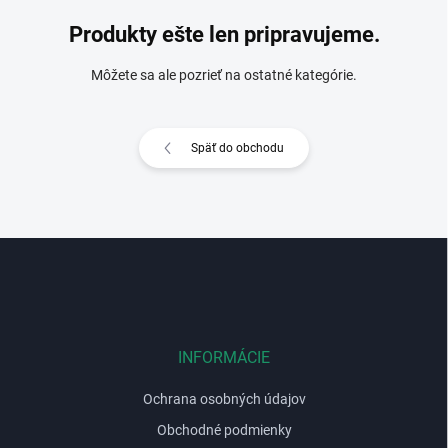
Produkty ešte len pripravujeme.
Môžete sa ale pozrieť na ostatné kategórie.
Späť do obchodu
Z
á
p
ä
t
i
INFORMÁCIE
e
Ochrana osobných údajov
Obchodné podmienky