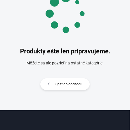
Produkty ešte len pripravujeme.
Môžete sa ale pozrieť na ostatné kategórie.
Späť do obchodu
Z
á
p