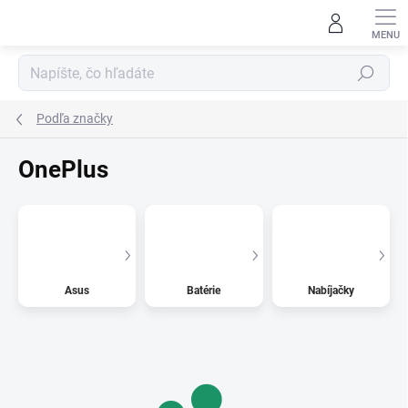
Prejsť
na
obsah
Hľadať
Podľa značky
OnePlus
Asus
Batérie
Nabíjačky