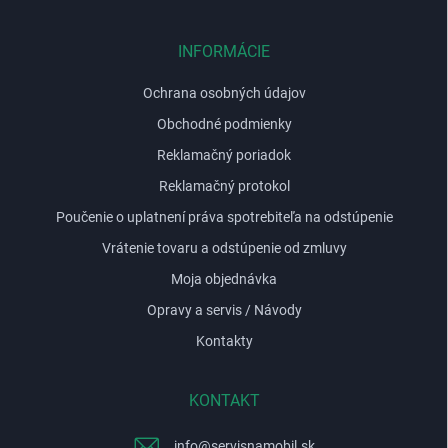
ä
t
i
INFORMÁCIE
e
Ochrana osobných údajov
Obchodné podmienky
Reklamačný poriadok
Reklamačný protokol
Poučenie o uplatnení práva spotrebiteľa na odstúpenie
Vrátenie tovaru a odstúpenie od zmluvy
Moja objednávka
Opravy a servis / Návody
Kontakty
KONTAKT
info
@
servisnamobil.sk