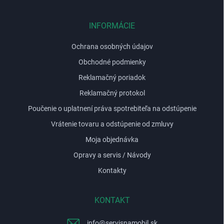
ä
t
i
INFORMÁCIE
e
Ochrana osobných údajov
Obchodné podmienky
Reklamačný poriadok
Reklamačný protokol
Poučenie o uplatnení práva spotrebiteľa na odstúpenie
Vrátenie tovaru a odstúpenie od zmluvy
Moja objednávka
Opravy a servis / Návody
Kontakty
KONTAKT
info
@
servisnamobil.sk