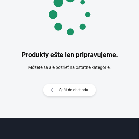
Produkty ešte len pripravujeme.
Môžete sa ale pozrieť na ostatné kategórie.
Späť do obchodu
Z
á
p