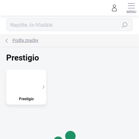
Prejsť
na
obsah
Hľadať
Podľa značky
Prestigio
Prestigio