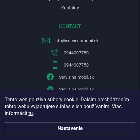
Kontakty
KONTAKT
info
@
servisnamobil.sk
0944007750
0944007750
Servis na mobil.sk
Servis na mobil.sk
Tento web používa súbory cookie. Ďalším prechádzaním
WhatsApp
tohto webu vyjadrujete súhlas s ich používaním. Viac
informácií
tu
.
Nastavenie
Copyright 2026
Servisnamobil.sk
. Všetky práva vyhradené.
Upraviť
nastavenie cookies