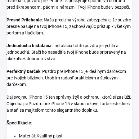
materiálu, puzdro pre iPhone 15 poskytuje spoľahlivú ochranu
pred škrabancami, pádmi a nárazmi. Tvoj iPhone bude v bezpečí.
Presné Prilehanie
: Naša precízna výroba zabezpečuje, že puzdro
presne pasuje na tvoj iPhone 15, zachovávajúc prístup k všetkým
portom a tlačidlám.
Jednoduchá Inštalácia
: Inštalácia tohto puzdra je rýchla a
jednoduchá. Stačí ho nasadiť a tvoj iPhone bude pripravený na
akékoľvek dobrodružstvo.
Perfektný Darček
: Puzdro pre iPhone 15 je ideálnym darčekom
pre tvojich blízkych. Urob im radosť praktickým a štýlovým
darčekom.
Daj svojmu iPhone 15 ten správny štýl a ochranu, ktorú si zaslúži.
Objednaj si Puzdro pre iPhone 15 v slabo ružovej farbe ešte dnes
a staň sa majiteľom tohto elegantného doplnku.
Špecifikácie
:
Materiál: Kvalitný plast