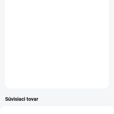
11.8.2026
−
+
Pridať do košíka
iPhone 15 / model:
A3090
DETAILNÉ INFORMÁCIE
OPÝTAŤ SA
STRÁŽIŤ
Súvisiaci tovar