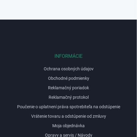
Z
á
p
ä
t
i
INFORMÁCIE
e
Ochrana osobných údajov
Obchodné podmienky
Reklamačný poriadok
Reklamačný protokol
Poučenie o uplatnení práva spotrebiteľa na odstúpenie
Vrátenie tovaru a odstúpenie od zmluvy
Moja objednávka
Opravy a servis / Návody