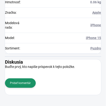
Hmotnosť
:
0.06 kg
Značka
:
Apple
Modelová
iPhone
rada
:
Model
:
iPhone 15
Sortiment
:
Puzdro
Diskusia
Buďte prvý, kto napíše príspevok k tejto položke.
Pridať komentár