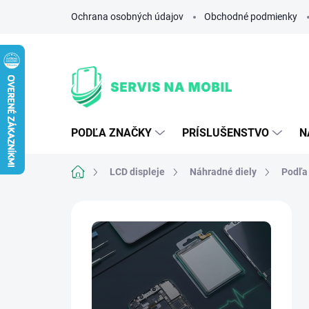
Prejsť
Ochrana osobných údajov
Obchodné podmienky
na
obsah
PODĽA ZNAČKY
PRÍSLUŠENSTVO
N
Domov
LCD displeje
Náhradné diely
Podľa
B
o
č
n
ý
p
a