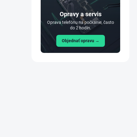
n
e
Opravy a servis
l
Oprava telefónu na počkanie, často
do 2 hodín.
Objednať opravu →