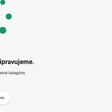
ripravujeme.
atné kategórie.
odu