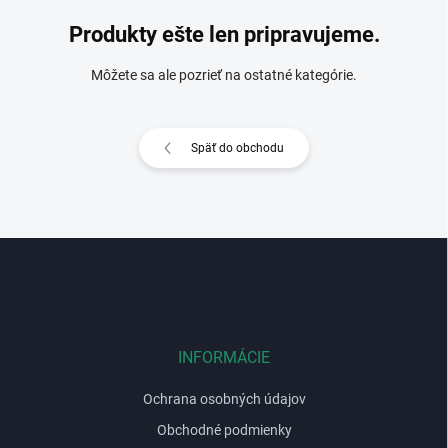
Produkty ešte len pripravujeme.
Môžete sa ale pozrieť na ostatné kategórie.
Späť do obchodu
Z
á
p
ä
t
i
INFORMÁCIE
e
Ochrana osobných údajov
Obchodné podmienky