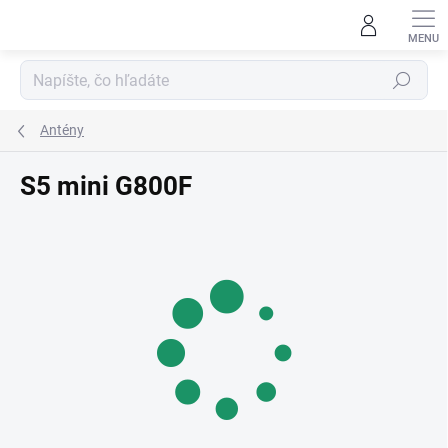
Prejsť
na
obsah
Hľadať
Antény
S5 mini G800F