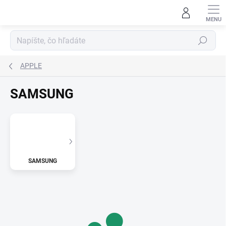
Prejsť
na
obsah
Hľadať
APPLE
SAMSUNG
SAMSUNG