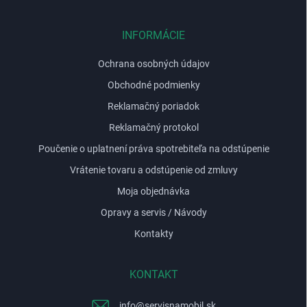
ä
t
i
INFORMÁCIE
e
Ochrana osobných údajov
Obchodné podmienky
Reklamačný poriadok
Reklamačný protokol
Poučenie o uplatnení práva spotrebiteľa na odstúpenie
Vrátenie tovaru a odstúpenie od zmluvy
Moja objednávka
Opravy a servis / Návody
Kontakty
KONTAKT
info
@
servisnamobil.sk