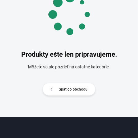
Produkty ešte len pripravujeme.
Môžete sa ale pozrieť na ostatné kategórie.
Späť do obchodu
Z
á
p