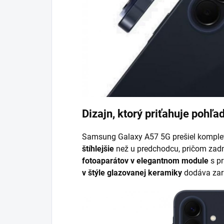
Dizajn, ktorý priťahuje pohľa
Samsung Galaxy A57 5G prešiel komplet
štíhlejšie
než u predchodcu, pričom zadn
fotoaparátov v elegantnom module
s p
v štýle glazovanej keramiky
dodáva zar