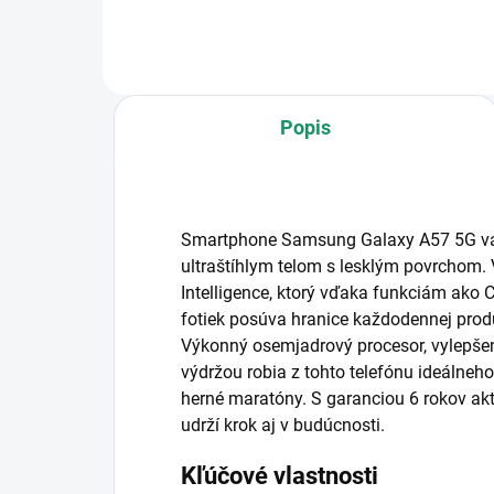
Popis
Smartphone Samsung Galaxy A57 5G vá
ultraštíhlym telom s lesklým povrchom.
Intelligence, ktorý vďaka funkciám ako C
fotiek posúva hranice každodennej produk
Výkonný osemjadrový procesor, vylepšen
výdržou robia z tohto telefónu ideálneho
herné maratóny. S garanciou 6 rokov akt
udrží krok aj v budúcnosti.
Kľúčové vlastnosti