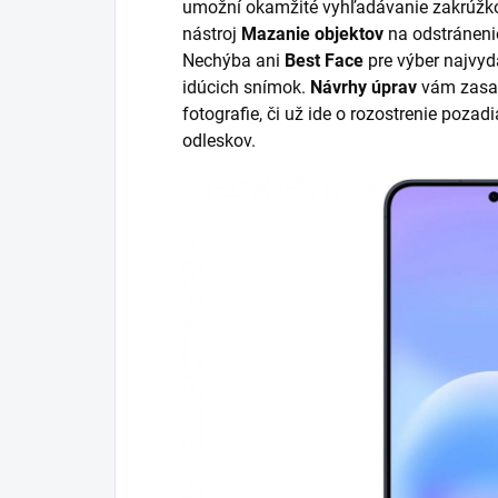
umožní okamžité vyhľadávanie zakrúžkov
nástroj
Mazanie objektov
na odstráneni
Nechýba ani
Best Face
pre výber najvyd
idúcich snímok.
Návrhy úprav
vám zasa 
fotografie, či už ide o rozostrenie pozad
odleskov.