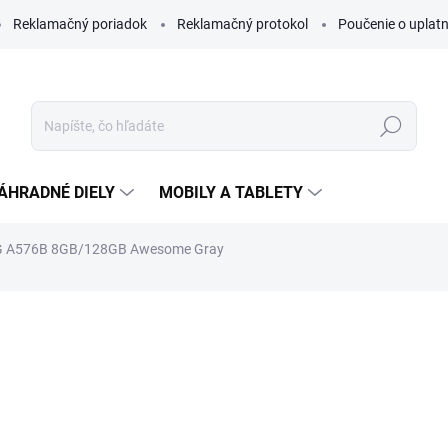
Reklamačný poriadok
Reklamačný protokol
Poučenie o uplatn
Hľadať
ÁHRADNÉ DIELY
MOBILY A TABLETY
G A576B 8GB/128GB Awesome Gray
nia
ZNAČKA:
SAMSUNG
€305
ZADARMO
Jednotková
VYPREDANÉ
cena:
Nový mobilný telefón