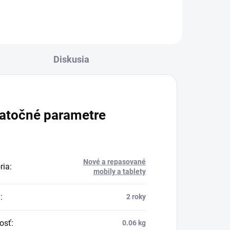
Diskusia
atočné parametre
Nové a repasované
ria
:
mobily a tablety
a
:
2 roky
osť
:
0.06 kg