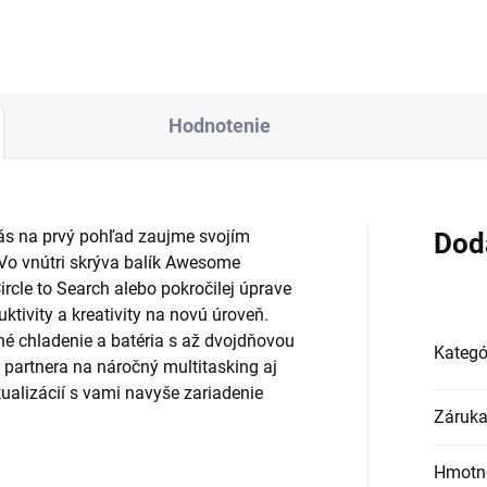
Hodnotenie
s na prvý pohľad zaujme svojím
Dod
 Vo vnútri skrýva balík Awesome
ircle to Search alebo pokročilej úprave
tivity a kreativity na novú úroveň.
é chladenie a batéria s až dvojdňovou
Kategó
 partnera na náročný multitasking aj
ualizácií s vami navyše zariadenie
Záruk
Hmotn