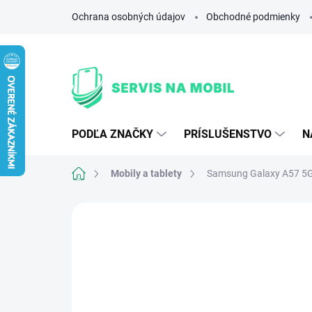
Prejsť
Ochrana osobných údajov
Obchodné podmienky
na
obsah
PODĽA ZNAČKY
PRÍSLUŠENSTVO
N
Domov
Mobily a tablety
Samsung Galaxy A57 5
Neohodnotené
Podrobnosti hodnote