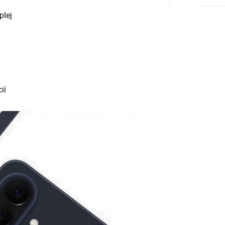
plej
ií