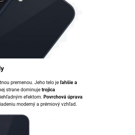
dy
nou premenou. Jeho telo je
ľahšie a
ej strane dominuje
trojica
riehľadným efektom.
Povrchová úprava
iadeniu moderný a prémiový vzhľad.