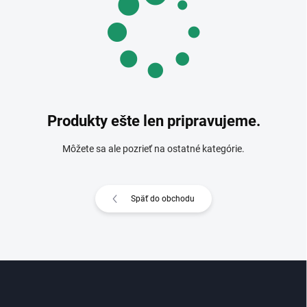
Produkty ešte len pripravujeme.
Môžete sa ale pozrieť na ostatné kategórie.
Späť do obchodu
Z
á
p