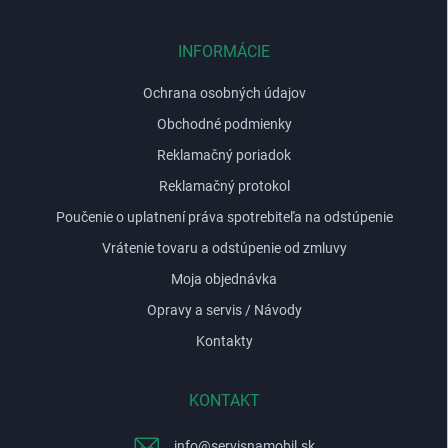
ä
t
i
INFORMÁCIE
e
Ochrana osobných údajov
Obchodné podmienky
Reklamačný poriadok
Reklamačný protokol
Poučenie o uplatnení práva spotrebiteľa na odstúpenie
Vrátenie tovaru a odstúpenie od zmluvy
Moja objednávka
Opravy a servis / Návody
Kontakty
KONTAKT
info
@
servisnamobil.sk