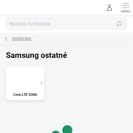
Prejsť
na
obsah
Hľadať
SAMSUNG
Samsung ostatné
Core LTE G386