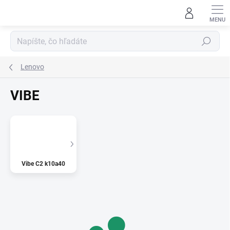
Prejsť
na
obsah
Hľadať
Lenovo
VIBE
Vibe C2 k10a40