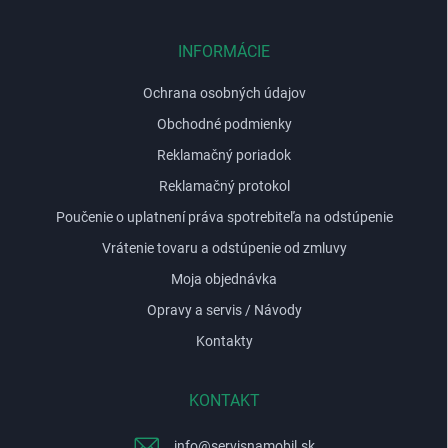
ä
t
i
INFORMÁCIE
e
Ochrana osobných údajov
Obchodné podmienky
Reklamačný poriadok
Reklamačný protokol
Poučenie o uplatnení práva spotrebiteľa na odstúpenie
Vrátenie tovaru a odstúpenie od zmluvy
Moja objednávka
Opravy a servis / Návody
Kontakty
KONTAKT
info
@
servisnamobil.sk