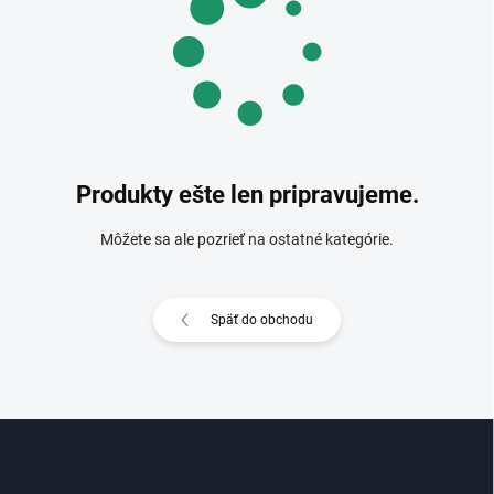
Produkty ešte len pripravujeme.
Môžete sa ale pozrieť na ostatné kategórie.
Späť do obchodu
Z
á
p