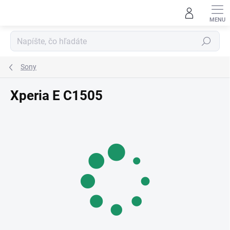
Prejsť
na
obsah
Hľadať
Sony
Xperia E C1505