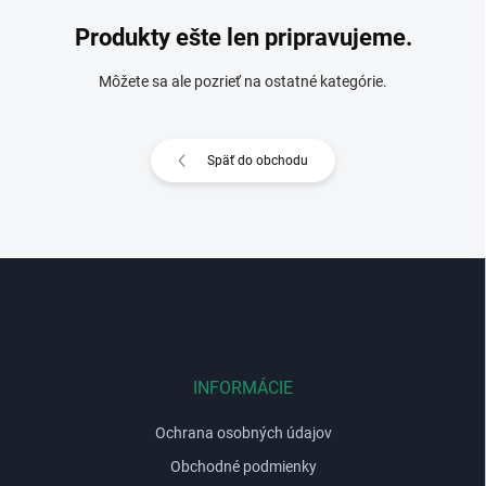
Produkty ešte len pripravujeme.
Môžete sa ale pozrieť na ostatné kategórie.
Späť do obchodu
Z
á
p
ä
t
i
INFORMÁCIE
e
Ochrana osobných údajov
Obchodné podmienky