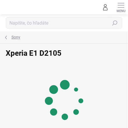
Prejsť
na
obsah
Hľadať
Sony
Xperia E1 D2105