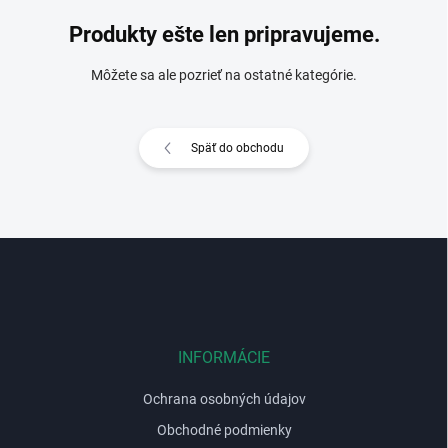
Produkty ešte len pripravujeme.
Môžete sa ale pozrieť na ostatné kategórie.
Späť do obchodu
Z
á
p
ä
t
i
INFORMÁCIE
e
Ochrana osobných údajov
Obchodné podmienky